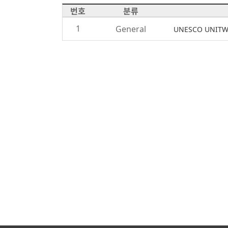
번호
분류
1
General
UNESCO UNITWI