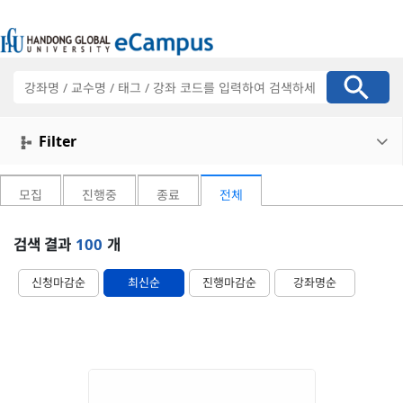
강
좌
검
색
Filter

모집
진행중
종료
전체
검색 결과
100
개
신청마감순
최신순
진행마감순
강좌명순