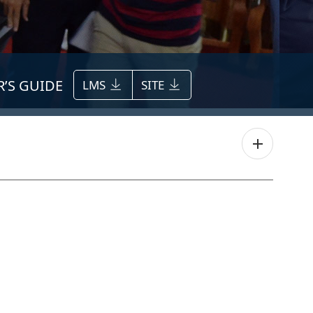
’S GUIDE
LMS
SITE
+