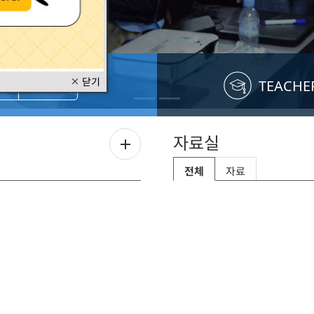
닫기

TEACHER
SITE
자료실
+
전체
자료