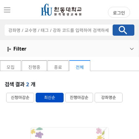
로그인
강
좌
검
색
Filter

모집
진행중
종료
전체
검색 결과
2
개
신청마감순
최신순
진행마감순
강좌명순